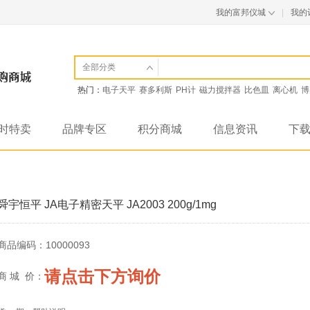
我的富邦仪城
|
我的
全部分类
热门：
电子天平
赛多利斯
PH计
磁力搅拌器
比色皿
离心机
博
时特卖
品牌专区
积分商城
信息资讯
下
舜宇恒平 JA电子精密天平 JA2003 200g/1mg
商品编码：
10000093
请点击下方询价
商 城 价：