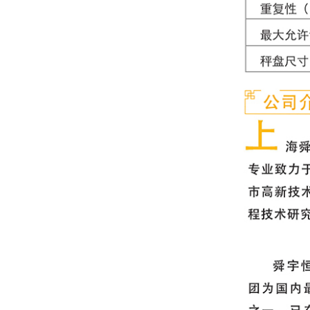
上海精科 YP-N系列电子天
10
平 YP802N 800g/10mg