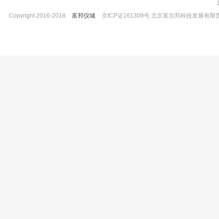
Copyright 2016-2018
富邦仪城
京ICP证161309号 北京富尔邦科技发展有限责任公司 
坛墨质检 松脂醇二葡萄糖苷,对照品 ≥98%
坛墨质检 乙酸乙酯中3,3-二甲氧基联
20mg
准品，有证书 100μg/ml
已有0人购买
已有0人