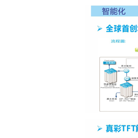
已有3007人浏览
美国艾科浦AIC
2
Aquaplore2S系列 一体化智
能超纯水机 AD2L-05
上海和泰 Master系列
3
Master Touch-S30 超纯水机
5.0寸彩色
上海和泰 Master系列
4
Master Touch-DUV 超纯水
机（纯水为水
南京易普易达 超强组合型E1
5
系列EPED-E1-TQ超纯水机
（自来水
美国TOMOS TOM-T系列高
6
纯水机 落地式 TOM-100T
成都浩纯 精密型超纯水 双级
7
反渗透 台上式 KMCJ-B-15
15L/H
成都浩纯 精密型超纯水 台上
8
式 KMCJ-15 15L/H
河南优普 UPT经济型纯水机
9