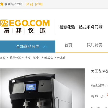
收藏富邦仪城
[登录]
[注册]
首页
限时特卖
全部商品分类
首页
>
通用仪器
>
清洗、消毒、纯化设备
>
纯水仪
美国艾科浦A
商品编码：
商 城 价：