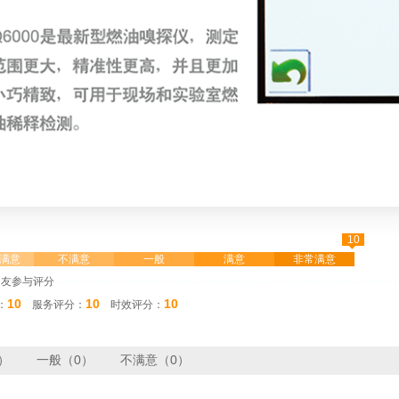
10
◆
满意
不满意
一般
满意
非常满意
网友参与评分
10
10
10
：
服务评分：
时效评分：
）
一般（0）
不满意（0）