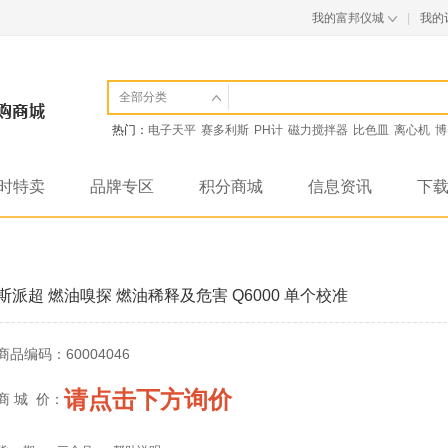
我的富邦仪城
|
我的
全部分类
热门：
电子天平
赛多利斯
PH计
磁力搅拌器
比色皿
离心机
博
时特卖
品牌专区
积分商城
信息资讯
下
斯派超 燃油嗅探 燃油稀释及危害 Q6000 单个校准
商品编码：
60004046
请点击下方询价
商 城 价：