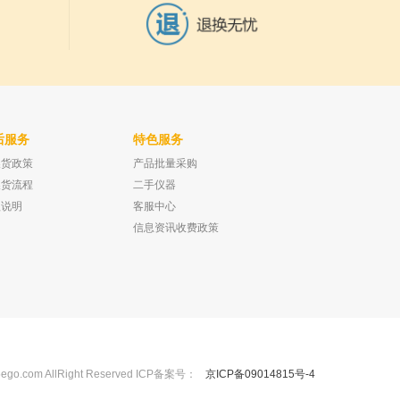
后服务
特色服务
换货政策
产品批量采购
碳中苯酚标准品，有证书
瓶盖CAP HIGH TEMPERTURE FOR
12ML VIALS (1000PCS)92970
换货流程
二手仪器
已有0人购买
已有0人购买
款说明
客服中心
信息资讯收费政策
m AllRight Reserved ICP备案号：
京ICP备09014815号-4