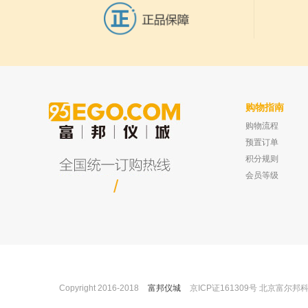
粒计数 磨粒智能分析 铁磁性
颗粒
美国克勒Koehler 成焦板测
10
试仪 K50190
购物指南
购物流程
坛墨质检 甲醇中敌草隆溶液标准物质,有证
上海欧尼 ON系列毛细管色谱
书 100ug/ml
极性柱 内径:0.32mm 长
预置订单
已有0人购买
积分规则
会员等级
/
Copyright 2016-2018
富邦仪城
京ICP证161309号 北京富尔邦科技发