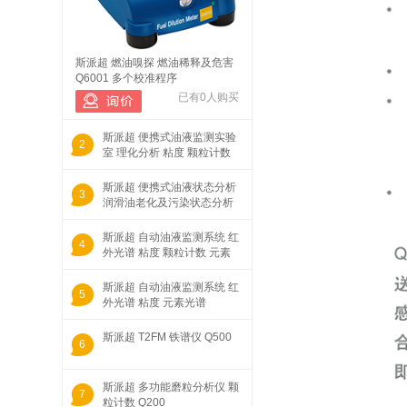
斯派超 燃油嗅探 燃油稀释及危害
Q6001 多个校准程序
已有0人购买
斯派超 便携式油液监测实验
2
室 理化分析 粘度 颗粒计数
元素
斯派超 便携式油液状态分析
3
润滑油老化及污染状态分析
Q1000
斯派超 自动油液监测系统 红
4
外光谱 粘度 颗粒计数 元素
光谱
斯派超 自动油液监测系统 红
5
外光谱 粘度 元素光谱
TruckChec
斯派超 T2FM 铁谱仪 Q500
6
斯派超 多功能磨粒分析仪 颗
7
粒计数 Q200