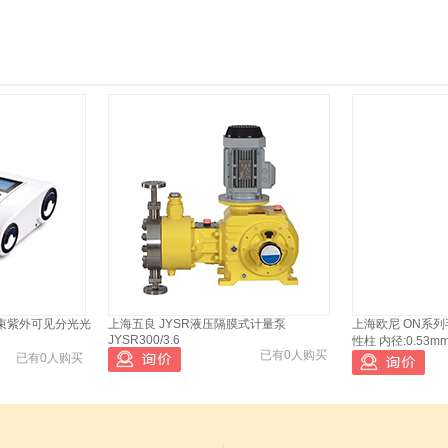
双光束紫外可见分光光
上海五良 JYSR液压隔膜式计量泵
上海欧尼 ON系列毛
JYSR300/3.6
性柱 内径:0.53m
已有0人购买
已有0人购买