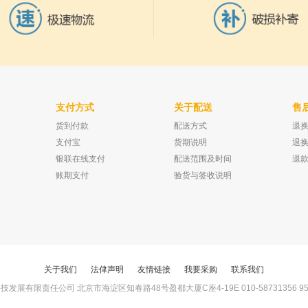
支付方式
关于配送
售
货到付款
配送方式
退
柱 PEG-20M
北京兴运科诺 水银表 玻璃 0-100&1500
坛墨质检 二硫化
1000ug/ml
度：30m
已有0人购买
支付宝
货期说明
退
已有0人购买
银联在线支付
配送范围及时间
退
账期支付
验货与签收说明
关于我们
法侓声明
友情链接
我要采购
联系我们
展有限责任公司 北京市海淀区知春路48号盈都大厦C座4-19E 010-58731356 95ego.co