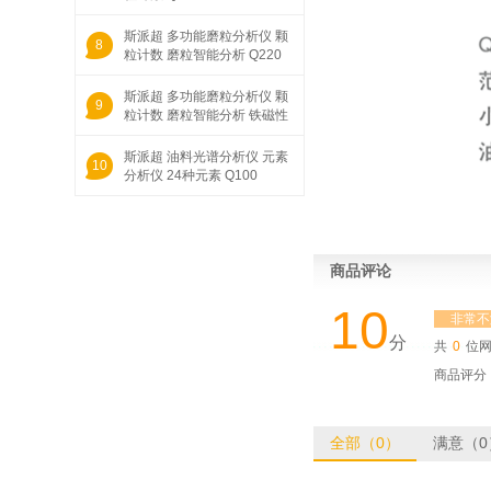
斯派超 多功能磨粒分析仪 颗
8
粒计数 磨粒智能分析 Q220
斯派超 多功能磨粒分析仪 颗
9
粒计数 磨粒智能分析 铁磁性
颗粒
斯派超 油料光谱分析仪 元素
10
分析仪 24种元素 Q100
1
商品评论
10
非常不
分
共
0
位
商品评分
全部（0）
满意（0
斯派超 烟炱计 润滑油燃烧碳颗粒
含量 sootmeter