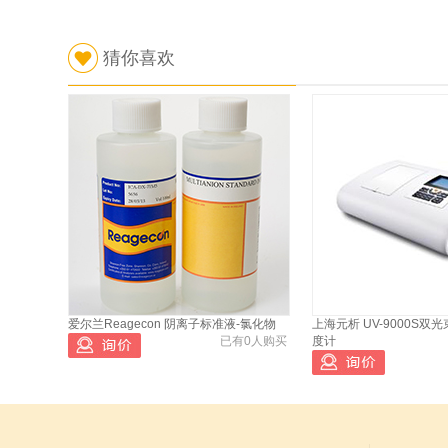
已有3391人浏览
美国克勒Koehler 高温汽车
2
猜你喜欢
轮轴承润滑脂试验机
K18595
斯派超 便携式油液状态分析
3
润滑油老化及污染状态分析
Q1000
斯派超 燃油嗅探 燃油稀释及
4
危害 Q6000 单个校准
美国克勒Koehler 雷德法饱
5
和蒸汽压 K11459
斯派超 多功能磨粒分析仪 颗
6
粒计数 磨粒智能分析 Q220
美国克勒Koehler 润滑脂低
爱尔兰Reagecon 阴离子标准液-氯化物
上海元析 UV-9000S
7
温扭矩测定仪
已有0人购买
度计
斯派超 T2FM 铁谱仪 Q500
8
斯派超 多功能磨粒分析仪 颗
9